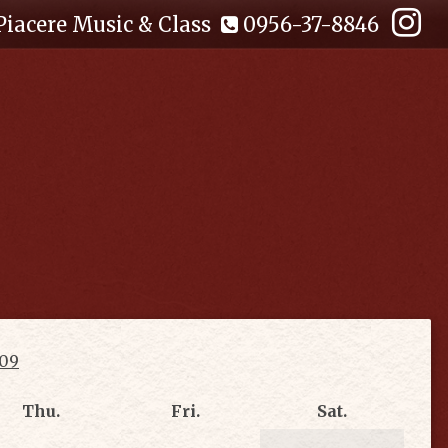
Piacere Music & Class
0956-37-8846
09
Thu.
Fri.
Sat.