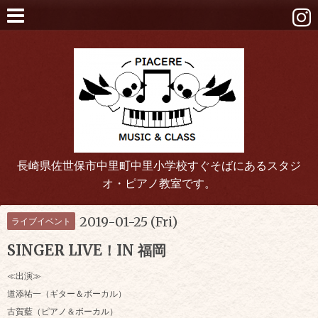
長崎県佐世保市中里町中里小学校すぐそばにあるスタジ
オ・ピアノ教室です。
2019-01-25 (Fri)
ライブイベント
SINGER LIVE！IN 福岡
≪出演≫
道添祐一（ギター＆ボーカル）
古賀藍（ピアノ＆ボーカル）